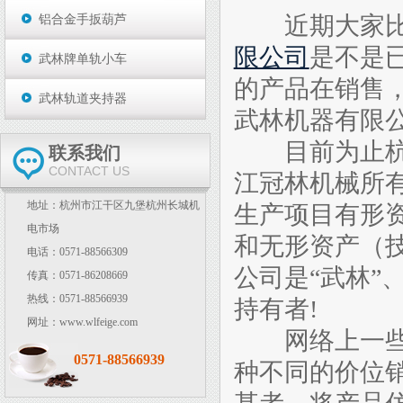
近期大家比
铝合金手扳葫芦
限公司
是不是
武林牌单轨小车
的产品在销售
武林轨道夹持器
武林机器有限
目前为止杭州
联系我们
CONTACT US
江冠林机械所
地址：杭州市江干区九堡杭州长城机
生产项目有形
电市场
和无形资产（
电话：0571-88566309
公司是“武林”
传真：0571-86208669
热线：0571-88566939
持有者!
网址：www.wlfeige.com
网络上一些不
0571-88566939
种不同的价位销