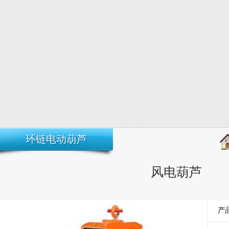
环链电动葫芦
风电葫芦
产