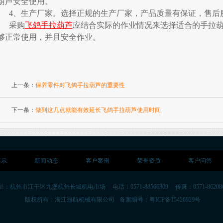
葫芦安全使用。
4、生产厂家。选择正规的生产厂家，产品质量有保证，售后
采购
飞鸽手拉葫芦
应结合实际的作业情况来选择适合的手拉
够正常使用，并且安全作业。
上一条：
保养零件对飞鸽手拉葫芦的重要性
下一条：
做到这几点就能有效延长飞鸽手拉葫芦使用时间
展示
新闻动态
客户案例
荣誉资质
客户问答
址：杭州市江干区九堡杭州长城机电市场
电话：0571-88566309
传真：0571-86208
版权所有：浙江冠航机械有限公司
备案编号：粤ICP备15426929号